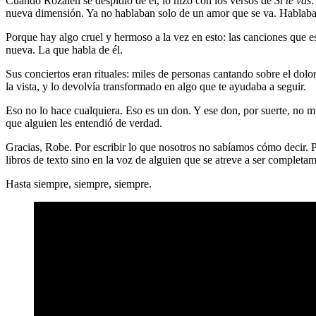
Cuando Rozalén se despidió de él, lo hizo con los versos de
Si te vas
.
nueva dimensión. Ya no hablaban solo de un amor que se va. Hablaban 
Porque hay algo cruel y hermoso a la vez en esto: las canciones que e
nueva. La que habla de él.
Sus conciertos eran rituales: miles de personas cantando sobre el dolo
la vista, y lo devolvía transformado en algo que te ayudaba a seguir.
Eso no lo hace cualquiera. Eso es un don. Y ese don, por suerte, no m
que alguien les entendió de verdad.
Gracias, Robe. Por escribir lo que nosotros no sabíamos cómo decir. P
libros de texto sino en la voz de alguien que se atreve a ser complet
Hasta siempre, siempre, siempre.