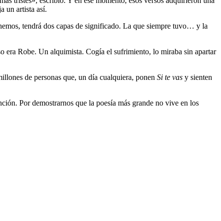
 más tristes», escribió. Y en ese momento, esos versos adquirieron una
un artista así.
hemos, tendrá dos capas de significado. La que siempre tuvo… y la
so era Robe. Un alquimista. Cogía el sufrimiento, lo miraba sin apartar
 millones de personas que, un día cualquiera, ponen
Si te vas
y sienten
anción. Por demostrarnos que la poesía más grande no vive en los