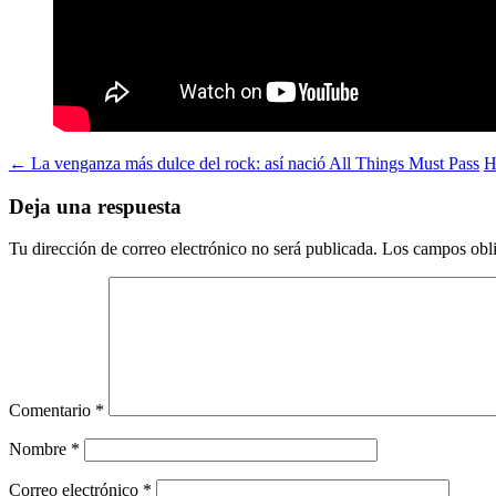
← La venganza más dulce del rock: así nació All Things Must Pass
H
Deja una respuesta
Tu dirección de correo electrónico no será publicada.
Los campos obli
Comentario
*
Nombre
*
Correo electrónico
*