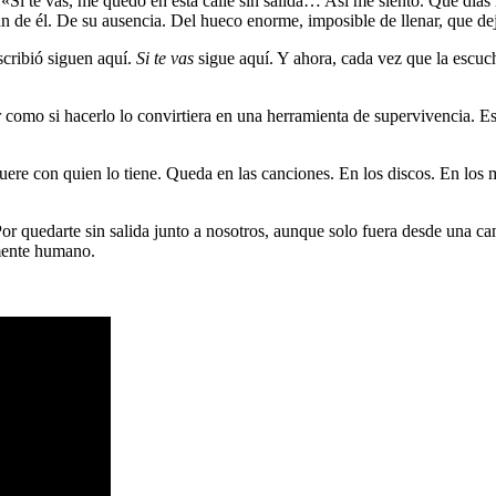
 «Si te vas, me quedo en esta calle sin salida… Así me siento. Qué días
de él. De su ausencia. Del hueco enorme, imposible de llenar, que deja 
scribió siguen aquí.
Si te vas
sigue aquí. Y ahora, cada vez que la escuc
r como si hacerlo lo convirtiera en una herramienta de supervivencia. E
uere con quien lo tiene. Queda en las canciones. En los discos. En los
or quedarte sin salida junto a nosotros, aunque solo fuera desde una c
amente humano.