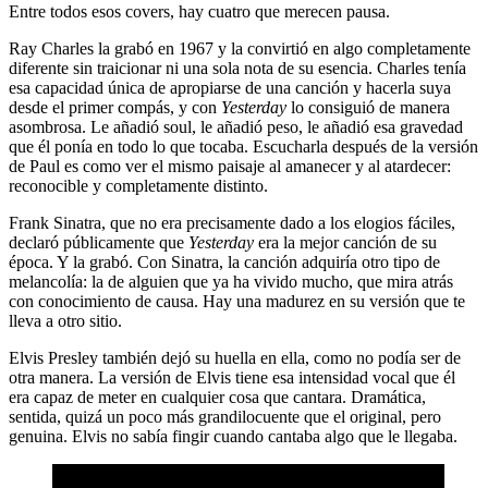
Entre todos esos covers, hay cuatro que merecen pausa.
Ray Charles la grabó en 1967 y la convirtió en algo completamente
diferente sin traicionar ni una sola nota de su esencia. Charles tenía
esa capacidad única de apropiarse de una canción y hacerla suya
desde el primer compás, y con
Yesterday
lo consiguió de manera
asombrosa. Le añadió soul, le añadió peso, le añadió esa gravedad
que él ponía en todo lo que tocaba. Escucharla después de la versión
de Paul es como ver el mismo paisaje al amanecer y al atardecer:
reconocible y completamente distinto.
Frank Sinatra, que no era precisamente dado a los elogios fáciles,
declaró públicamente que
Yesterday
era la mejor canción de su
época. Y la grabó. Con Sinatra, la canción adquiría otro tipo de
melancolía: la de alguien que ya ha vivido mucho, que mira atrás
con conocimiento de causa. Hay una madurez en su versión que te
lleva a otro sitio.
Elvis Presley también dejó su huella en ella, como no podía ser de
otra manera. La versión de Elvis tiene esa intensidad vocal que él
era capaz de meter en cualquier cosa que cantara. Dramática,
sentida, quizá un poco más grandilocuente que el original, pero
genuina. Elvis no sabía fingir cuando cantaba algo que le llegaba.