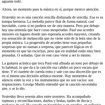
aguanta todo.
Ahora, un momento para la música en sí, porque merece atención.
Yesterday
no es una canción sencilla disfrazada de sencilla. Esa es su
trampa hermosa. La melodía parece fluir de forma natural, casi
inevitable, como si no pudiera ser de otra manera. Pero por debajo
hay una armonía que hace cosas inesperadas. Paul usa acordes
menores en lugares donde uno esperaría acordes mayores, creando
esa sensación de melancolía que no viene solo de la letra sino de la
propia música. La progresión de acordes tiene esas pequeñas
sorpresas que no suenan a sorpresa, que parecen lógicas en el
momento en que las escuchas, pero que en realidad están muy bien
pensadas. O soñadas. Que en este caso viene a ser lo mismo.
La guitarra acústica que toca Paul está afinada un tono por debajo de
lo habitual, lo que da a la canción esa calidez un poco oscura que
tiene. Y el cuarteto de cuerda entra y sale con una discreción que es
en sí misma una decisión artística enorme. Hay momentos de
silencio entre la voz y los instrumentos que no son vacíos: son
respiraciones. George Martin entendió que la canción necesitaba
aire, y se lo dio.
Yesterday
lleva sesenta años entre nosotros. Ha acompañado
rupturas y reconciliaciones, duelos y bodas, tardes de lluvia y
mañanas de sol. Ha sonado en hospitales y en estadios, en películas