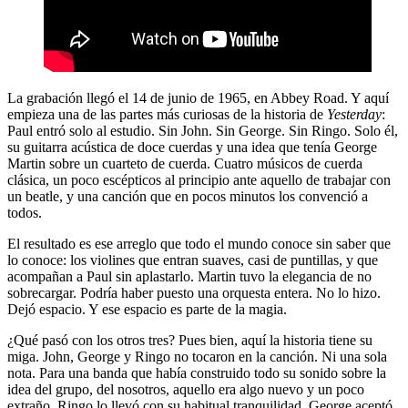
La grabación llegó el 14 de junio de 1965, en Abbey Road. Y aquí
empieza una de las partes más curiosas de la historia de
Yesterday
:
Paul entró solo al estudio. Sin John. Sin George. Sin Ringo. Solo él,
su guitarra acústica de doce cuerdas y una idea que tenía George
Martin sobre un cuarteto de cuerda. Cuatro músicos de cuerda
clásica, un poco escépticos al principio ante aquello de trabajar con
un beatle, y una canción que en pocos minutos los convenció a
todos.
El resultado es ese arreglo que todo el mundo conoce sin saber que
lo conoce: los violines que entran suaves, casi de puntillas, y que
acompañan a Paul sin aplastarlo. Martin tuvo la elegancia de no
sobrecargar. Podría haber puesto una orquesta entera. No lo hizo.
Dejó espacio. Y ese espacio es parte de la magia.
¿Qué pasó con los otros tres? Pues bien, aquí la historia tiene su
miga. John, George y Ringo no tocaron en la canción. Ni una sola
nota. Para una banda que había construido todo su sonido sobre la
idea del grupo, del nosotros, aquello era algo nuevo y un poco
extraño. Ringo lo llevó con su habitual tranquilidad. George aceptó