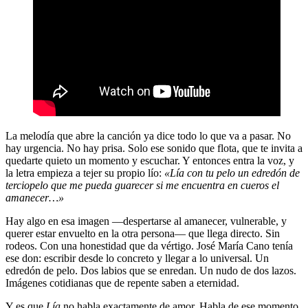
La melodía que abre la canción ya dice todo lo que va a pasar. No
hay urgencia. No hay prisa. Solo ese sonido que flota, que te invita a
quedarte quieto un momento y escuchar. Y entonces entra la voz, y
la letra empieza a tejer su propio lío:
«Lía con tu pelo un edredón de
terciopelo que me pueda guarecer si me encuentra en cueros el
amanecer…»
Hay algo en esa imagen —despertarse al amanecer, vulnerable, y
querer estar envuelto en la otra persona— que llega directo. Sin
rodeos. Con una honestidad que da vértigo. José María Cano tenía
ese don: escribir desde lo concreto y llegar a lo universal. Un
edredón de pelo. Dos labios que se enredan. Un nudo de dos lazos.
Imágenes cotidianas que de repente saben a eternidad.
Y es que
Lía
no habla exactamente de amor. Habla de ese momento