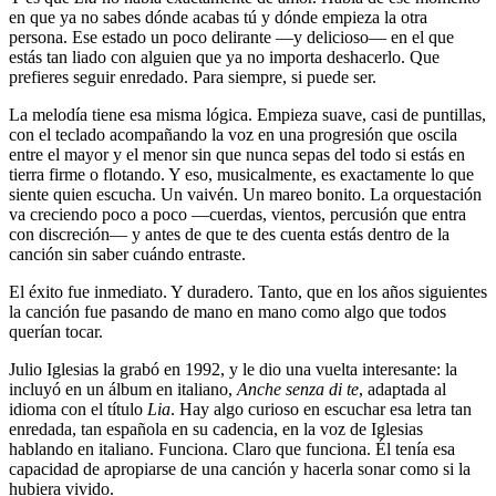
en que ya no sabes dónde acabas tú y dónde empieza la otra
persona. Ese estado un poco delirante —y delicioso— en el que
estás tan liado con alguien que ya no importa deshacerlo. Que
prefieres seguir enredado. Para siempre, si puede ser.
La melodía tiene esa misma lógica. Empieza suave, casi de puntillas,
con el teclado acompañando la voz en una progresión que oscila
entre el mayor y el menor sin que nunca sepas del todo si estás en
tierra firme o flotando. Y eso, musicalmente, es exactamente lo que
siente quien escucha. Un vaivén. Un mareo bonito. La orquestación
va creciendo poco a poco —cuerdas, vientos, percusión que entra
con discreción— y antes de que te des cuenta estás dentro de la
canción sin saber cuándo entraste.
El éxito fue inmediato. Y duradero. Tanto, que en los años siguientes
la canción fue pasando de mano en mano como algo que todos
querían tocar.
Julio Iglesias la grabó en 1992, y le dio una vuelta interesante: la
incluyó en un álbum en italiano,
Anche senza di te
, adaptada al
idioma con el título
Lia
. Hay algo curioso en escuchar esa letra tan
enredada, tan española en su cadencia, en la voz de Iglesias
hablando en italiano. Funciona. Claro que funciona. Él tenía esa
capacidad de apropiarse de una canción y hacerla sonar como si la
hubiera vivido.